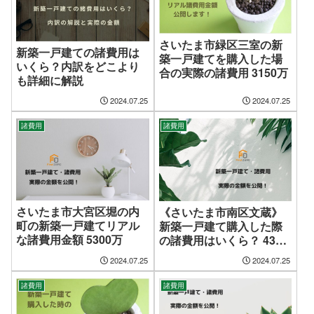
さいたま市緑区三室の新
新築一戸建ての諸費用は
築一戸建てを購入した場
いくら？内訳をどこより
合の実際の諸費用 3150万
も詳細に解説
2024.07.25
2024.07.25
諸費用
諸費用
さいたま市大宮区堀の内
《さいたま市南区文蔵》
町の新築一戸建てリアル
新築一戸建て購入した際
な諸費用金額 5300万
の諸費用はいくら？ 4300
万
2024.07.25
2024.07.25
諸費用
諸費用