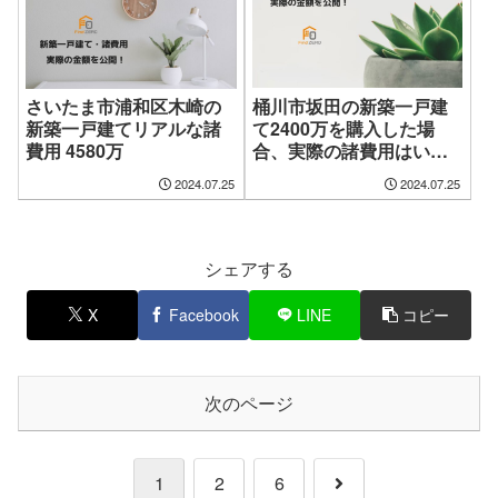
桶川市坂田の新築一戸建
さいたま市浦和区木崎の
て2400万を購入した場
新築一戸建てリアルな諸
合、実際の諸費用はいく
費用 4580万
ら？
2024.07.25
2024.07.25
シェアする
X
Facebook
LINE
コピー
次のページ
次
1
2
6