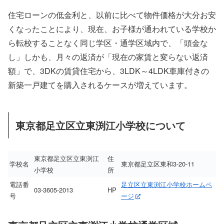
住宅ローンの低金利と、以前に比べて物件価格が大分お安
くなったことにより、現在、お子様が通われている学校か
ら転校することなく同じ学区・通学区域内で、「頭金な
し」しかも、月々の返済が「現在の家賃と変らない返済
額」で、3DKの賃貸住宅から、3LDK～4LDK車庫付きの
新築一戸建てを購入されるケースが増えています。
東京都足立区立東渕江小学校について
東京都足立区立東渕江
住
学校名
東京都足立区東和3-20-11
小学校
所
電話番
足立区立東渕江小学校ホームペ
03-3605-2013
HP
号
ージ