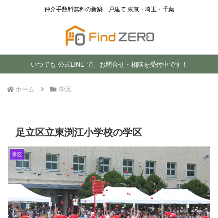
仲介手数料無料の新築一戸建て 東京・埼玉・千葉
いつでも 公式LINE で、お問合せ・相談を受付中です！
ホーム
学区
足立区立東渕江小学校の学区
学区