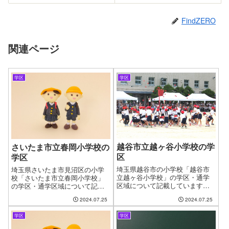
FindZERO
関連ページ
学区
学区
越谷市立越ヶ谷小学校の学
さいたま市立春岡小学校の
区
学区
埼玉県越谷市の小学校「越谷市
埼玉県さいたま市見沼区の小学
立越ヶ谷小学校」の学区・通学
校「さいたま市立春岡小学校」
区域について記載しています。
の学区・通学区域について記載
新しい住まいを探す時に良くあ
しています。新しい住まいを探
2024.07.25
2024.07.25
る問題として、お子様の通う学
す時に良くある問題として、お
校の問題があります。やっと見
子様の通う学校の問題がありま
学区
学区
つけたお気に入りの物件も学校
す。やっと見つけたお気に入り
が変わってしまうからと断念す
の物件も学校が変わってしまう