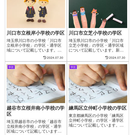
るケースもございます。ファイ
からと断念するケースもござい
ンドゼロではお客様が簡単に、
ます。ファインドゼロではお客
学区・通学区域を指定して物件
様が簡単に、学区・通学区域を
探しができるようにページを作
指定して物件探しができるよう
成しました。
にページを作成しました。
川口市立根岸小学校の学区
川口市立芝小学校の学区
埼玉県川口市の小学校「川口市
埼玉県川口市の小学校「川口市
立根岸小学校」の学区・通学区
立芝小学校」の学区・通学区域
域について記載しています。新
について記載しています。新し
しい住まいを探す時に良くある
い住まいを探す時に良くある問
2024.07.30
2024.07.30
問題として、お子様の通う学校
題として、お子様の通う学校の
の問題があります。やっと見つ
問題があります。やっと見つけ
学区
学区
けたお気に入りの物件も学校が
たお気に入りの物件も学校が変
変わってしまうからと断念する
わってしまうからと断念するケ
ケースもございます。ファイン
ースもございます。ファインド
ドゼロではお客様が簡単に、学
ゼロではお客様が簡単に、学
区・通学区域を指定して物件探
区・通学区域を指定して物件探
しができるようにページを作成
しができるようにページを作成
しました。
しました。
越谷市立桜井南小学校の学
練馬区立仲町小学校の学区
区
東京都練馬区の小学校「練馬区
立仲町小学校」の学区・通学区
埼玉県越谷市の小学校「越谷市
域について記載しています。新
立桜井南小学校」の学区・通学
しい住まいを探す時に良くある
区域について記載しています。
問題として、お子様の通う学校