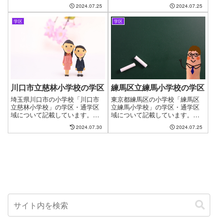
新しい住まいを探す時に良くあ
2024.07.25
2024.07.25
の問題があります。やっと見つ
る問題として、お子様の通う学
けたお気に入りの物件も学校が
校の問題があります。やっと見
変わってしまうからと断念する
学区
学区
つけたお気に入りの物件も学校
ケースがございます。ファイン
が変わってしまうからと断念す
ドゼロではお客様が簡単に、学
るケースもございます。ファイ
区・通学区域を指定して物件探
ンドゼロではお客様が簡単に、
しができるように学区について
学区・通学区域を指定して物件
のページを作成しています。
探しができるようにページを作
成しました。
川口市立慈林小学校の学区
練馬区立練馬小学校の学区
埼玉県川口市の小学校「川口市
東京都練馬区の小学校「練馬区
立慈林小学校」の学区・通学区
立練馬小学校」の学区・通学区
域について記載しています。新
域について記載しています。新
しい住まいを探す時に良くある
しい住まいを探す時に良くある
2024.07.30
2024.07.25
問題として、お子様の通う学校
問題として、お子様の通う学校
の問題があります。やっと見つ
の問題があります。やっと見つ
けたお気に入りの物件も学校が
けたお気に入りの物件も学校が
変わってしまうからと断念する
変わってしまうからと断念する
ケースもございます。ファイン
ケースがございます。ファイン
ドゼロではお客様が簡単に、学
ドゼロではお客様が簡単に、学
区・通学区域を指定して物件探
区・通学区域を指定して物件探
しができるようにページを作成
しができるように学区について
しました。
のページを作成しています。