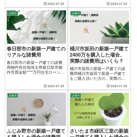
頂いた方の、実際の諸費用金額
2024.07.25
2024.07.25
経費合計金額444,169円（物件売
をありのまま公開しております
買金額の2.27%）諸経費合計金額
が、諸条件により金額が前後し
の内訳 銀行ロ...
諸費用
諸費用
ますので、あくまでも目安とし
てご覧下さい。物件所在地さい
たま市西区西新井...
春日部市の新築一戸建ての
桶川市坂田の新築一戸建て
リアルな諸費用
2400万を購入した場合、
実際の諸費用はいくら？
春日部市の新築一戸建ての諸費
用物件所在地埼玉県春日部市物
桶川市坂田の新築一戸建ての諸
件売買金額****万円住宅ローン借
費用桶川市坂田で新築一戸建て
入金額****万円決済・お引渡し日
をご購入頂いた方の、実際の諸
平成26年7月諸経費合計金額
費用金額をありのまま公開して
2024.07.25
2024.07.25
462,955円諸経費合計金額の内訳
おりますが、諸条件により金額
銀行ローン関係の諸経費 保証保
が前後しますので、あくまでも
険料＝0円 銀行ロー...
諸費用
諸費用
目安としてご覧下さい。物件所
在地桶川市坂田物件価格（消費
税込み）2,40...
ふじみ野市の新築一戸建て
さいたま市緑区三室の新築
を購入した場合の諸費用
一戸建てを購入した場合の