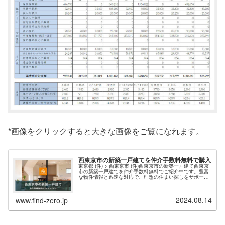
*画像をクリックすると大きな画像をご覧になれます。
西東京市の新築一戸建てを仲介手数料無料で購入
東京都 (件) > 西東京市 (件)西東京市の新築一戸建て西東京
市の新築一戸建てを仲介手数料無料でご紹介中です。豊富
な物件情報と迅速な対応で、理想の住まい探しをサポート
します。現在、西東京エリア 件 の新築物件情報を掲載
中・東京都西東京市の新築一戸建て（仲介手数料無料）一
覧ページを表示する。お問い合わせの多い人気エリアは、
2024.08.14
西東京市田無、ひばりヶ丘、東町、柳沢などが上位となっ
www.find-zero.jp
ています。新着物件情報西...