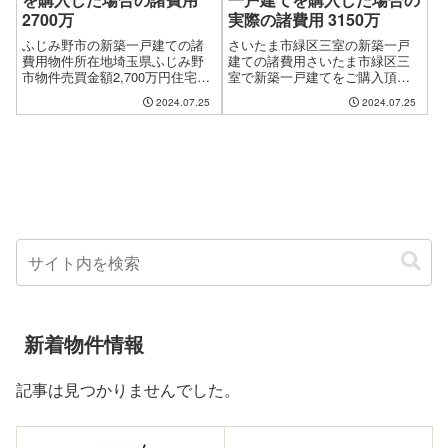
2700万
実際の諸費用 3150万
ふじみ野市の新築一戸建ての諸
さいたま市緑区三室の新築一戸
費用物件所在地埼玉県ふじみ野
建ての諸費用さいたま市緑区三
市物件売買金額2,700万円住宅ロ
室で新築一戸建てをご購入頂い
ーン借入金額2,700万円決済・お
た方の、実際の諸費用金額をあ
2024.07.25
2024.07.25
引渡し日平成27年9月諸経費合計
りのまま公開しておりますが、
金額507,034円（物件売買金額の
諸条件により金額が前後します
1.87%）諸経費合計金額の内訳
ので、あくまでも目安としてご
銀行ローン関係...
覧下さい。物件所在地さいたま
市緑区三室物件価...
新着物件情報
記事は見つかりませんでした。