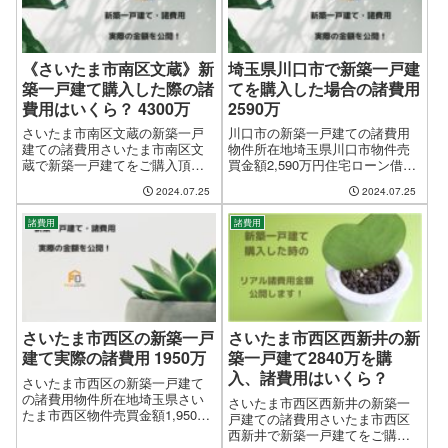
《さいたま市南区文蔵》新
埼玉県川口市で新築一戸建
築一戸建て購入した際の諸
てを購入した場合の諸費用
費用はいくら？ 4300万
2590万
さいたま市南区文蔵の新築一戸
川口市の新築一戸建ての諸費用
建ての諸費用さいたま市南区文
物件所在地埼玉県川口市物件売
蔵で新築一戸建てをご購入頂い
買金額2,590万円住宅ローン借入
た方の、実際の諸費用金額をあ
金額2,200万円決済・お引渡し日
2024.07.25
2024.07.25
りのまま公開しておりますが、
平成27年10月諸経費合計金額
諸条件により金額が前後します
950,615円（物件売買金額の
諸費用
諸費用
ので、あくまでも目安としてご
3.67%）諸経費合計金額の内訳
覧下さい。物件所在地さいたま
銀行ローン関係の諸経...
市南区文蔵物件価...
さいたま市西区の新築一戸
さいたま市西区西新井の新
建て実際の諸費用 1950万
築一戸建て2840万を購
入、諸費用はいくら？
さいたま市西区の新築一戸建て
の諸費用物件所在地埼玉県さい
さいたま市西区西新井の新築一
たま市西区物件売買金額1,950万
戸建ての諸費用さいたま市西区
円住宅ローン借入金額1,950万円
西新井で新築一戸建てをご購入
決済・お引渡し日平成26年9月諸