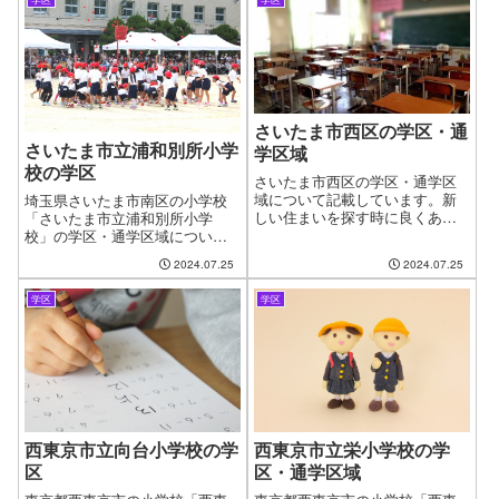
と見つけたお気に入りの物件も
つけたお気に入りの物件も学校
学校が変わってしまうからと断
が変わってしまうからと断念す
念するケースがございます。フ
るケースもございます。ファイ
ァインドゼロではお客様が簡単
ンドゼロではお客様が簡単に、
に、学区・通学区域を指定して
学区・通学区域を指定して物件
物件探しができるように学区に
探しができるようにページを作
ついてのページを作成していま
成しました。
さいたま市西区の学区・通
す。
さいたま市立浦和別所小学
学区域
校の学区
さいたま市西区の学区・通学区
域について記載しています。新
埼玉県さいたま市南区の小学校
しい住まいを探す時に良くある
「さいたま市立浦和別所小学
問題として、お子様の通う学校
校」の学区・通学区域について
の問題があります。やっと見つ
記載しています。新しい住まい
2024.07.25
2024.07.25
けたお気に入りの物件も学校が
を探す時に良くある問題とし
変わってしまうからと断念する
て、お子様の通う学校の問題が
学区
学区
ケースがございます。お客様が
あります。やっと見つけたお気
簡単に、学区・通...
に入りの物件も学校が変わって
しまうからと断念するケースも
ございます。ファインドゼロで
はお客様が簡単に、学区・通学
区域を指定して物件探しができ
るようにページを作成しまし
た。
西東京市立向台小学校の学
西東京市立栄小学校の学
区
区・通学区域