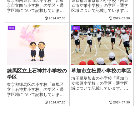
東京都西東京市の小学校「西東
東京都西東京市の小学校「西東
京市立向台小学校」の学区・通
京市立栄小学校」の学区・通学
学区域について記載していま
区域について記載しています。
す。新しい住まいを探す時に良
新しい住まいを探す時に良くあ
2024.07.30
2024.07.30
くある問題として、お子様の通
る問題として、お子様の通う学
う学校の問題があります。やっ
校の問題があります。やっと見
学区
学区
と見つけたお気に入りの物件も
つけたお気に入りの物件も学校
学校が変わってしまうからと断
が変わってしまうからと断念す
念するケースがございます。フ
るケースがございます。ファイ
ァインドゼロではお客様が簡単
ンドゼロではお客様が簡単に、
に、学区・通学区域を指定して
学区・通学区域を指定して物件
物件探しができるように学区に
探しができるように学区につい
ついてのページを作成していま
てのページを作成しています。
す。
練馬区立上石神井小学校の
草加市立松原小学校の学区
学区
埼玉県草加市の小学校「草加市
立松原小学校」の学区・通学区
東京都練馬区の小学校「練馬区
域について記載しています。新
立上石神井小学校」の学区・通
しい住まいを探す時に良くある
学区域について記載していま
問題として、お子様の通う学校
す。新しい住まいを探す時に良
2024.07.25
2024.07.30
の問題があります。やっと見つ
くある問題として、お子様の通
けたお気に入りの物件も学校が
う学校の問題があります。やっ
変わってしまうからと断念する
と見つけたお気に入りの物件も
ケースもございます。ファイン
学校が変わってしまうからと断
ドゼロではお客様が簡単に、学
念するケースがございます。フ
区・通学区域を指定して物件探
ァインドゼロではお客様が簡単
しができるようにページを作成
に、学区・通学区域を指定して
しました。
物件探しができるように学区に