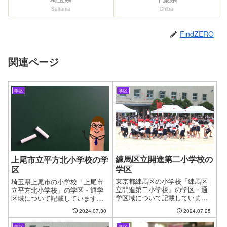
Saitama
Chiba
FindZERO
関連ページ
学区
学区
練馬区立開進第二小学校の
上尾市立平方北小学校の学
学区
区
東京都練馬区の小学校「練馬区
埼玉県上尾市の小学校「上尾市
立開進第二小学校」の学区・通
立平方北小学校」の学区・通学
学区域について記載していま
区域について記載しています。
す。新しい住まいを探す時に良
新しい住まいを探す時に良くあ
2024.07.30
2024.07.25
くある問題として、お子様の通
る問題として、お子様の通う学
う学校の問題があります。やっ
校の問題があります。やっと見
学区
学区