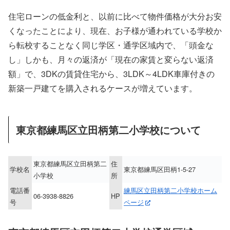
住宅ローンの低金利と、以前に比べて物件価格が大分お安
くなったことにより、現在、お子様が通われている学校か
ら転校することなく同じ学区・通学区域内で、「頭金な
し」しかも、月々の返済が「現在の家賃と変らない返済
額」で、3DKの賃貸住宅から、3LDK～4LDK車庫付きの
新築一戸建てを購入されるケースが増えています。
東京都練馬区立田柄第二小学校について
東京都練馬区立田柄第二
住
学校名
東京都練馬区田柄1-5-27
小学校
所
電話番
練馬区立田柄第二小学校ホーム
06-3938-8826
HP
号
ページ