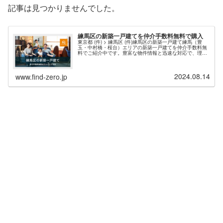
記事は見つかりませんでした。
練馬区の新築一戸建てを仲介手数料無料で購入
東京都 (件) > 練馬区 (件)練馬区の新築一戸建て練馬（豊
玉・中村橋・桜台）エリアの新築一戸建てを仲介手数料無
料でご紹介中です。豊富な物件情報と迅速な対応で、理想
の住まい探しをサポートします。現在、練馬エリア 件 の
新築物件情報を掲載中・東京都練馬区の新築一戸建て（仲
介手数料無料）一覧ページを表示する。お問い合わせの多
2024.08.14
い人気エリアは、練馬区光が丘、大泉町、豊玉北、高松、
www.find-zero.jp
大泉学園、南大泉、高野台...