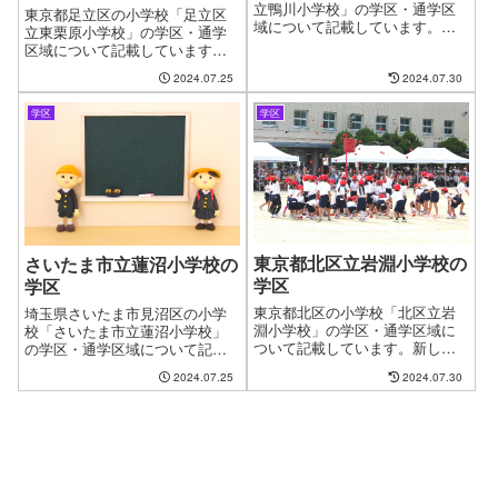
立鴨川小学校」の学区・通学区
東京都足立区の小学校「足立区
域について記載しています。新
立東栗原小学校」の学区・通学
しい住まいを探す時に良くある
区域について記載しています。
問題として、お子様の通う学校
新しい住まいを探す時に良くあ
の問題があります。やっと見つ
2024.07.25
2024.07.30
る問題として、お子様の通う学
けたお気に入りの物件も学校が
校の問題があります。やっと見
変わってしまうからと断念する
学区
学区
つけたお気に入りの物件も学校
ケースもございます。ファイン
が変わってしまうからと断念す
ドゼロではお客様が簡単に、学
るケースがございます。ファイ
区・通学区域を指定して物件探
ンドゼロではお客様が簡単に、
しができるようにページを作成
学区・通学区域を指定して物件
しました。
探しができるように学区につい
てのページを作成しています。
東京都北区立岩淵小学校の
さいたま市立蓮沼小学校の
学区
学区
東京都北区の小学校「北区立岩
埼玉県さいたま市見沼区の小学
淵小学校」の学区・通学区域に
校「さいたま市立蓮沼小学校」
ついて記載しています。新しい
の学区・通学区域について記載
住まいを探す時に良くある問題
しています。新しい住まいを探
2024.07.25
2024.07.30
として、お子様の通う学校の問
す時に良くある問題として、お
題があります。やっと見つけた
子様の通う学校の問題がありま
お気に入りの物件も学校が変わ
す。やっと見つけたお気に入り
ってしまうからと断念するケー
の物件も学校が変わってしまう
スがございます。ファインドゼ
からと断念するケースもござい
ロではお客様が簡単に、学区・
ます。ファインドゼロではお客
通学区域を指定して物件探しが
様が簡単に、学区・通学区域を