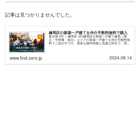
記事は見つかりませんでした。
練馬区の新築一戸建てを仲介手数料無料で購入
東京都 (件) > 練馬区 (件)練馬区の新築一戸建て練馬（豊
玉・中村橋・桜台）エリアの新築一戸建てを仲介手数料無
料でご紹介中です。豊富な物件情報と迅速な対応で、理想
の住まい探しをサポートします。現在、練馬エリア 件 の
新築物件情報を掲載中・東京都練馬区の新築一戸建て（仲
介手数料無料）一覧ページを表示する。お問い合わせの多
2024.08.14
い人気エリアは、練馬区光が丘、大泉町、豊玉北、高松、
www.find-zero.jp
大泉学園、南大泉、高野台...