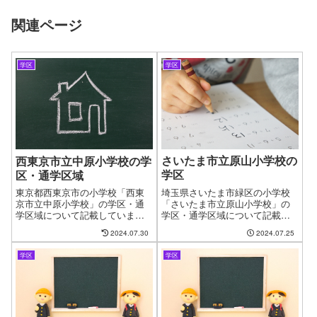
関連ページ
学区
学区
さいたま市立原山小学校の
西東京市立中原小学校の学
学区
区・通学区域
埼玉県さいたま市緑区の小学校
東京都西東京市の小学校「西東
「さいたま市立原山小学校」の
京市立中原小学校」の学区・通
学区・通学区域について記載し
学区域について記載していま
ています。新しい住まいを探す
す。新しい住まいを探す時に良
2024.07.30
2024.07.25
時に良くある問題として、お子
くある問題として、お子様の通
様の通う学校の問題がありま
う学校の問題があります。やっ
学区
学区
す。やっと見つけたお気に入り
と見つけたお気に入りの物件も
の物件も学校が変わってしまう
学校が変わってしまうからと断
からと断念するケースもござい
念するケースがございます。フ
ます。ファインドゼロではお客
ァインドゼロではお客様が簡単
様が簡単に、学区・通学区域を
に、学区・通学区域を指定して
指定して物件探しができるよう
物件探しができるように学区に