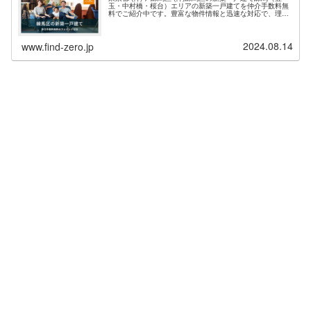
玉・中村橋・桜台）エリアの新築一戸建てを仲介手数料無
料でご紹介中です。豊富な物件情報と迅速な対応で、理想
の住まい探しをサポートします。現在、練馬エリア 件 の
新築物件情報を掲載中・東京都練馬区の新築一戸建て（仲
介手数料無料）一覧ページを表示する。お問い合わせの多
2024.08.14
い人気エリアは、練馬区光が丘、大泉町、豊玉北、高松、
www.find-zero.jp
大泉学園、南大泉、高野台...