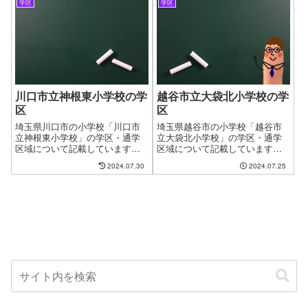
学区
学区
と見つけたお気に入りの物件も
す。やっと見つけたお気に入り
学校が変わってしまうからと断
の物件も学校が変わってしまう
念するケースもございます。フ
からと断念するケースもござい
ァインドゼロではお客様が簡単
ます。ファインドゼロではお客
に、学区・通学区域を指定して
様が簡単に、学区・通学区域を
物件探しができるようにページ
指定して物件探しができるよう
を作成しました。
にページを作成しました。
川口市立神根東小学校の学
越谷市立大袋北小学校の学
区
区
埼玉県川口市の小学校「川口市
埼玉県越谷市の小学校「越谷市
立神根東小学校」の学区・通学
立大袋北小学校」の学区・通学
区域について記載しています。
区域について記載しています。
新しい住まいを探す時に良くあ
新しい住まいを探す時に良くあ
2024.07.30
2024.07.25
る問題として、お子様の通う学
る問題として、お子様の通う学
校の問題があります。やっと見
校の問題があります。やっと見
つけたお気に入りの物件も学校
つけたお気に入りの物件も学校
が変わってしまうからと断念す
が変わってしまうからと断念す
るケースもございます。ファイ
るケースもございます。ファイ
ンドゼロではお客様が簡単に、
ンドゼロではお客様が簡単に、
学区・通学区域を指定して物件
学区・通学区域を指定して物件
探しができるようにページを作
探しができるようにページを作
成しました。
成しました。