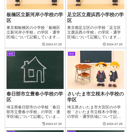
にページを作成しました。
ついてのページを作成していま
す。
板橋区立新河岸小学校の学
足立区立鹿浜西小学校の学
区
区
東京都板橋区の小学校「板橋区
東京都足立区の小学校「足立区
立新河岸小学校」の学区・通学
立鹿浜西小学校」の学区・通学
区域について記載しています。
区域について記載しています。
新しい住まいを探す時に良くあ
新しい住まいを探す時に良くあ
2024.07.25
2024.07.25
る問題として、お子様の通う学
る問題として、お子様の通う学
校の問題があります。やっと見
校の問題があります。やっと見
学区
学区
つけたお気に入りの物件も学校
つけたお気に入りの物件も学校
が変わってしまうからと断念す
が変わってしまうからと断念す
るケースがございます。ファイ
るケースがございます。ファイ
ンドゼロではお客様が簡単に、
ンドゼロではお客様が簡単に、
学区・通学区域を指定して物件
学区・通学区域を指定して物件
探しができるように学区につい
探しができるように学区につい
てのページを作成しています。
てのページを作成しています。
春日部市立豊春小学校の学
さいたま市立桜木小学校の
区
学区
埼玉県春日部市の小学校「春日
埼玉県さいたま市大宮区の小学
部市立豊春小学校」の学区・通
校「さいたま市立桜木小学校」
学区域について記載していま
の学区・通学区域について記載
す。新しい住まいを探す時に良
しています。新しい住まいを探
2024.07.30
2024.07.25
くある問題として、お子様の通
す時に良くある問題として、お
う学校の問題があります。やっ
子様の通う学校の問題がありま