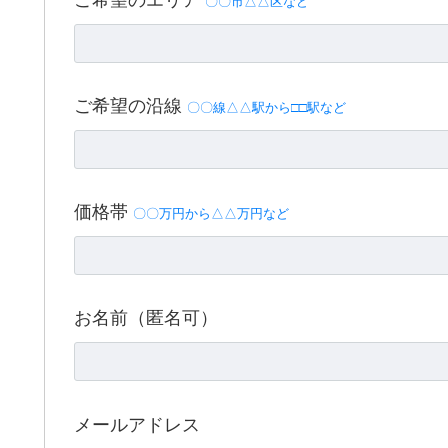
〇〇市△△区など
ご希望の沿線
〇〇線△△駅から□□駅など
価格帯
〇〇万円から△△万円など
お名前（匿名可）
メールアドレス