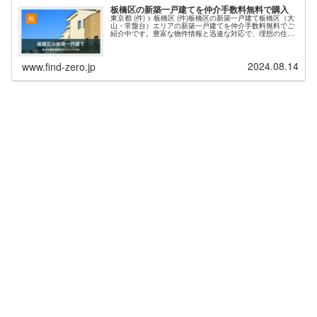
板橋区の新築一戸建てを仲介手数料無料で購入
東京都 (件) > 板橋区 (件)板橋区の新築一戸建て板橋区（大
山・常盤台）エリアの新築一戸建てを仲介手数料無料でご
紹介中です。豊富な物件情報と迅速な対応で、理想の住ま
い探しをサポートします。現在、板橋区エリア 件 の新築
物件情報を掲載中・東京都板橋区の新築一戸建て（仲介手
数料無料）一覧ページを表示する。お問い合わせの多い人
2024.08.14
気エリアは、板橋区常盤台、徳丸、小茂根、前野町、高島
www.find-zero.jp
平、成増などが上位とな...