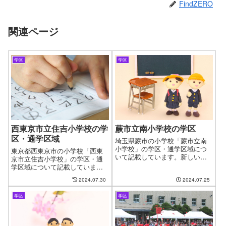
FindZERO
関連ページ
学区
学区
西東京市立住吉小学校の学
蕨市立南小学校の学区
区・通学区域
埼玉県蕨市の小学校「蕨市立南
小学校」の学区・通学区域につ
東京都西東京市の小学校「西東
いて記載しています。新しい住
京市立住吉小学校」の学区・通
まいを探す時に良くある問題と
学区域について記載していま
して、お子様の通う学校の問題
す。新しい住まいを探す時に良
2024.07.30
2024.07.25
があります。やっと見つけたお
くある問題として、お子様の通
気に入りの物件も学校が変わっ
う学校の問題があります。やっ
てしまうからと断念するケース
学区
学区
と見つけたお気に入りの物件も
もございます。ファインドゼロ
学校が変わってしまうからと断
ではお客様が簡単に、学区・通
念するケースがございます。フ
学区域を指定して物件探しがで
ァインドゼロではお客様が簡単