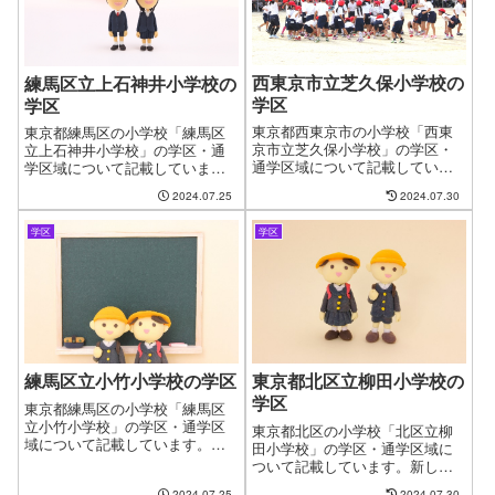
きるようにページを作成しまし
に、学区・通学区域を指定して
た。
物件探しができるように学区に
ついてのページを作成していま
す。
西東京市立芝久保小学校の
練馬区立上石神井小学校の
学区
学区
東京都西東京市の小学校「西東
東京都練馬区の小学校「練馬区
京市立芝久保小学校」の学区・
立上石神井小学校」の学区・通
通学区域について記載していま
学区域について記載していま
す。新しい住まいを探す時に良
す。新しい住まいを探す時に良
2024.07.25
2024.07.30
くある問題として、お子様の通
くある問題として、お子様の通
う学校の問題があります。やっ
う学校の問題があります。やっ
学区
学区
と見つけたお気に入りの物件も
と見つけたお気に入りの物件も
学校が変わってしまうからと断
学校が変わってしまうからと断
念するケースがございます。フ
念するケースがございます。フ
ァインドゼロではお客様が簡単
ァインドゼロではお客様が簡単
に、学区・通学区域を指定して
に、学区・通学区域を指定して
物件探しができるように学区に
物件探しができるように学区に
ついてのページを作成していま
ついてのページを作成していま
す。
す。
練馬区立小竹小学校の学区
東京都北区立柳田小学校の
学区
東京都練馬区の小学校「練馬区
立小竹小学校」の学区・通学区
東京都北区の小学校「北区立柳
域について記載しています。新
田小学校」の学区・通学区域に
しい住まいを探す時に良くある
ついて記載しています。新しい
問題として、お子様の通う学校
住まいを探す時に良くある問題
2024.07.25
2024.07.30