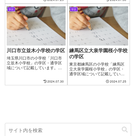
の問題があります。やっと見つ
として、お子様の通う学校の問
けたお気に入りの物件も学校が
題があります。やっと見つけた
変わってしまうからと断念する
学区
学区
お気に入りの物件も学校が変わ
ケースがございます。ファイン
ってしまうからと断念するケー
ドゼロではお客様が簡単に、学
スがございます。ファインドゼ
区・通学区域を指定して物件探
ロではお客様が簡単に、学区・
しができるように学区について
通学区域を指定して物件探しが
のページを作成しています。
できるように学区についてのペ
ージを作成しています。
川口市立並木小学校の学区
練馬区立大泉学園桜小学校
の学区
埼玉県川口市の小学校「川口市
立並木小学校」の学区・通学区
東京都練馬区の小学校「練馬区
域について記載しています。新
立大泉学園桜小学校」の学区・
しい住まいを探す時に良くある
通学区域について記載していま
問題として、お子様の通う学校
す。新しい住まいを探す時に良
2024.07.30
2024.07.25
の問題があります。やっと見つ
くある問題として、お子様の通
けたお気に入りの物件も学校が
う学校の問題があります。やっ
変わってしまうからと断念する
と見つけたお気に入りの物件も
ケースもございます。ファイン
学校が変わってしまうからと断
ドゼロではお客様が簡単に、学
念するケースがございます。フ
区・通学区域を指定して物件探
ァインドゼロではお客様が簡単
しができるようにページを作成
に、学区・通学区域を指定して
しました。
物件探しができるように学区に
ついてのページを作成していま
す。