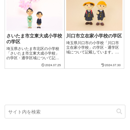
ケースがございます。ファイン
学校が変わってしまうからと断
ドゼロではお客様が簡単に、学
念するケースがございます。フ
区・通学区域を指定して物件探
ァインドゼロではお客様が簡単
しができるように学区について
に、学区・通学区域を指定して
のページを作成しています。
物件探しができるように学区に
ついてのページを作成していま
す。
さいたま市立東大成小学校
川口市立在家小学校の学区
の学区
埼玉県川口市の小学校「川口市
立在家小学校」の学区・通学区
埼玉県さいたま市北区の小学校
域について記載しています。新
「さいたま市立東大成小学校」
しい住まいを探す時に良くある
の学区・通学区域について記載
問題として、お子様の通う学校
しています。新しい住まいを探
2024.07.25
2024.07.30
の問題があります。やっと見つ
す時に良くある問題として、お
けたお気に入りの物件も学校が
子様の通う学校の問題がありま
変わってしまうからと断念する
す。やっと見つけたお気に入り
ケースもございます。ファイン
の物件も学校が変わってしまう
ドゼロではお客様が簡単に、学
からと断念するケースもござい
区・通学区域を指定して物件探
ます。ファインドゼロではお客
しができるようにページを作成
様が簡単に、学区・通学区域を
しました。
指定して物件探しができるよう
にページを作成しました。