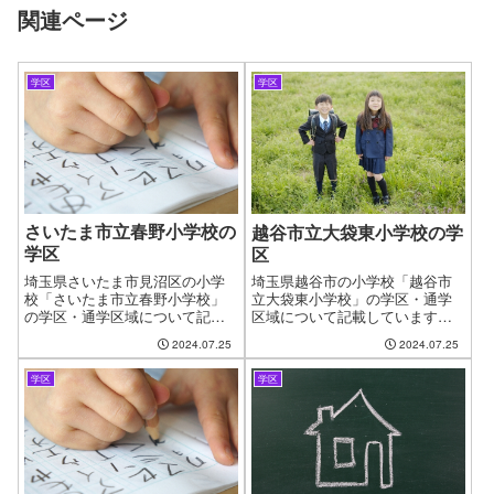
関連ページ
学区
学区
さいたま市立春野小学校の
越谷市立大袋東小学校の学
学区
区
埼玉県さいたま市見沼区の小学
埼玉県越谷市の小学校「越谷市
校「さいたま市立春野小学校」
立大袋東小学校」の学区・通学
の学区・通学区域について記載
区域について記載しています。
しています。新しい住まいを探
新しい住まいを探す時に良くあ
2024.07.25
2024.07.25
す時に良くある問題として、お
る問題として、お子様の通う学
子様の通う学校の問題がありま
校の問題があります。やっと見
学区
学区
す。やっと見つけたお気に入り
つけたお気に入りの物件も学校
の物件も学校が変わってしまう
が変わってしまうからと断念す
からと断念するケースもござい
るケースもございます。ファイ
ます。ファインドゼロではお客
ンドゼロではお客様が簡単に、
様が簡単に、学区・通学区域を
学区・通学区域を指定して物件
指定して物件探しができるよう
探しができるようにページを作
にページを作成しました。
成しました。