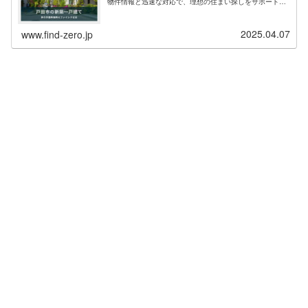
物件情報と迅速な対応で、理想の住まい探しをサポートし
ます。現在、戸田市エリア 件 の新築物件情報を掲載中・
埼玉県戸田市の新築一戸建て（仲介手数料無料）一覧ペー
ジを表示する。お問い合わせの多い人気エリアは、戸田市
2025.04.07
笹目、美女木、新曽、喜沢、本町、上戸田などが上位とな
www.find-zero.jp
っています。戸田市の住...