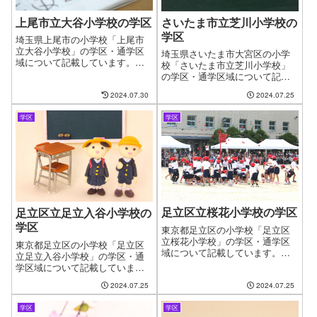
上尾市立大谷小学校の学区
さいたま市立芝川小学校の
学区
埼玉県上尾市の小学校「上尾市
立大谷小学校」の学区・通学区
埼玉県さいたま市大宮区の小学
域について記載しています。新
校「さいたま市立芝川小学校」
しい住まいを探す時に良くある
の学区・通学区域について記載
問題として、お子様の通う学校
しています。新しい住まいを探
2024.07.30
2024.07.25
の問題があります。やっと見つ
す時に良くある問題として、お
けたお気に入りの物件も学校が
子様の通う学校の問題がありま
変わってしまうからと断念する
学区
学区
す。やっと見つけたお気に入り
ケースもございます。ファイン
の物件も学校が変わってしまう
ドゼロではお客様が簡単に、学
からと断念するケースもござい
区・通学区域を指定して物件探
ます。ファインドゼロではお客
しができるようにページを作成
様が簡単に、学区・通学区域を
しました。
指定して物件探しができるよう
にページを作成しました。
足立区立桜花小学校の学区
足立区立足立入谷小学校の
学区
東京都足立区の小学校「足立区
立桜花小学校」の学区・通学区
東京都足立区の小学校「足立区
域について記載しています。新
立足立入谷小学校」の学区・通
しい住まいを探す時に良くある
学区域について記載していま
問題として、お子様の通う学校
す。新しい住まいを探す時に良
の問題があります。やっと見つ
2024.07.25
2024.07.25
くある問題として、お子様の通
けたお気に入りの物件も学校が
う学校の問題があります。やっ
変わってしまうからと断念する
学区
学区
と見つけたお気に入りの物件も