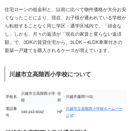
住宅ローンの低金利と、以前に比べて物件価格が大分お安
くなったことにより、現在、お子様が通われている学校か
ら転校することなく同じ学区・通学区域内で、「頭金な
し」しかも、月々の返済が「現在の家賃と変らない返済
額」で、3DKの賃貸住宅から、3LDK～4LDK車庫付きの
新築一戸建てを購入されるケースが増えています。
川越市立高階西小学校について
川越市立高階西小学
住
学校名
川越市藤間1102
校
所
電話番
川越市立高階西小学校ホームペー
049-243-6042
HP
号
ジ