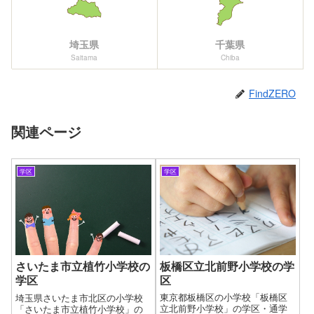
埼玉県
千葉県
Saitama
Chiba
FindZERO
関連ページ
学区
学区
板橋区立北前野小学校の学
さいたま市立植竹小学校の
区
学区
東京都板橋区の小学校「板橋区
埼玉県さいたま市北区の小学校
立北前野小学校」の学区・通学
「さいたま市立植竹小学校」の