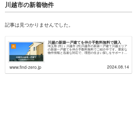
川越市の新着物件
記事は見つかりませんでした。
川越の新築一戸建てを仲介手数料無料で購入
埼玉県 (件) > 川越市 (件)川越市の新築一戸建て川越エリア
の新築一戸建てを仲介手数料無料でご紹介中です。豊富な
物件情報と迅速な対応で、理想の住まい探しをサポートし
ます。現在、川越市エリア 件 の新築物件情報を掲載中・
埼玉県川越市の新築一戸建て（仲介手数料無料）一覧ペー
ジを表示する。お問い合わせの多い人気エリアは、川越市
2024.08.14
笠幡、寺尾、藤間、的場、砂などが上位となっています。
www.find-zero.jp
川越市の新着物件川越市...