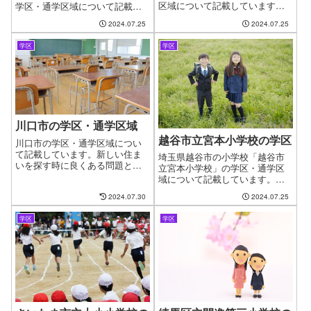
区域について記載しています。
学区・通学区域について記載し
新しい住まいを探す時に良くあ
ています。新しい住まいを探す
2024.07.25
2024.07.25
る問題として、お子様の通う学
時に良くある問題として、お子
校の問題があります。やっと見
様の通う学校の問題がありま
学区
学区
つけたお気に入りの物件も学校
す。やっと見つけたお気に入り
が変わってしまうからと断念す
の物件も学校が変わってしまう
るケースがございます。ファイ
からと断念するケースもござい
ンドゼロではお客様が簡単に、
ます。ファインドゼロではお客
学区・通学区域を指定して物件
様が簡単に、学区・通学区域を
探しができるように学区につい
指定して物件探しができるよう
てのページを作成しています。
にページを作成しました。
川口市の学区・通学区域
越谷市立宮本小学校の学区
川口市の学区・通学区域につい
て記載しています。新しい住ま
埼玉県越谷市の小学校「越谷市
いを探す時に良くある問題とし
立宮本小学校」の学区・通学区
て、お子様の通う学校の問題が
域について記載しています。新
あります。やっと見つけたお気
しい住まいを探す時に良くある
2024.07.30
2024.07.25
に入りの物件も学校が変わって
問題として、お子様の通う学校
しまうからと断念するケースが
の問題があります。やっと見つ
ございます。お客様が簡単に、
学区
学区
けたお気に入りの物件も学校が
学区・通学区域を...
変わってしまうからと断念する
ケースもございます。ファイン
ドゼロではお客様が簡単に、学
区・通学区域を指定して物件探
しができるようにページを作成
しました。