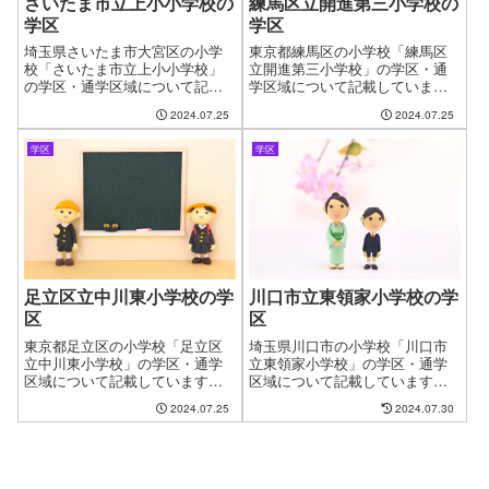
さいたま市立上小小学校の
練馬区立開進第三小学校の
学区
学区
埼玉県さいたま市大宮区の小学
東京都練馬区の小学校「練馬区
校「さいたま市立上小小学校」
立開進第三小学校」の学区・通
の学区・通学区域について記載
学区域について記載していま
しています。新しい住まいを探
す。新しい住まいを探す時に良
2024.07.25
2024.07.25
す時に良くある問題として、お
くある問題として、お子様の通
子様の通う学校の問題がありま
う学校の問題があります。やっ
学区
学区
す。やっと見つけたお気に入り
と見つけたお気に入りの物件も
の物件も学校が変わってしまう
学校が変わってしまうからと断
からと断念するケースもござい
念するケースがございます。フ
ます。ファインドゼロではお客
ァインドゼロではお客様が簡単
様が簡単に、学区・通学区域を
に、学区・通学区域を指定して
指定して物件探しができるよう
物件探しができるように学区に
にページを作成しました。
ついてのページを作成していま
す。
足立区立中川東小学校の学
川口市立東領家小学校の学
区
区
東京都足立区の小学校「足立区
埼玉県川口市の小学校「川口市
立中川東小学校」の学区・通学
立東領家小学校」の学区・通学
区域について記載しています。
区域について記載しています。
新しい住まいを探す時に良くあ
新しい住まいを探す時に良くあ
2024.07.25
2024.07.30
る問題として、お子様の通う学
る問題として、お子様の通う学
校の問題があります。やっと見
校の問題があります。やっと見
つけたお気に入りの物件も学校
つけたお気に入りの物件も学校
が変わってしまうからと断念す
が変わってしまうからと断念す
るケースがございます。ファイ
るケースもございます。ファイ