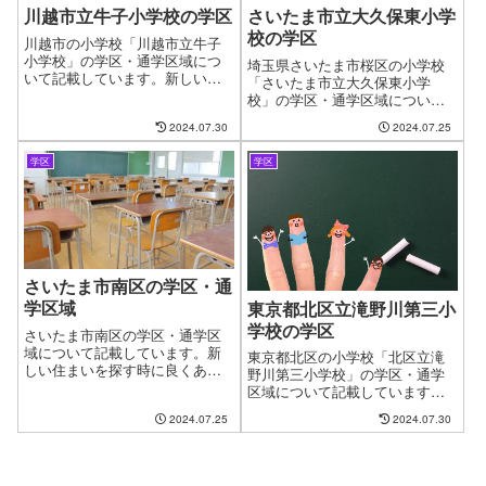
川越市立牛子小学校の学区
さいたま市立大久保東小学
校の学区
川越市の小学校「川越市立牛子
小学校」の学区・通学区域につ
埼玉県さいたま市桜区の小学校
いて記載しています。新しい住
「さいたま市立大久保東小学
まいを探す時に良くある問題と
校」の学区・通学区域について
して、お子様の通う学校の問題
記載しています。新しい住まい
2024.07.30
2024.07.25
があります。やっと見つけたお
を探す時に良くある問題とし
気に入りの物件も学校が変わっ
て、お子様の通う学校の問題が
てしまうからと断念するケース
学区
学区
あります。やっと見つけたお気
がございます。ファインドゼロ
に入りの物件も学校が変わって
ではお客様が簡単に、学区・通
しまうからと断念するケースも
学区域を指定して物件探しがで
ございます。ファインドゼロで
きるように学区についてのペー
はお客様が簡単に、学区・通学
ジを作成しています。
区域を指定して物件探しができ
るようにページを作成しまし
さいたま市南区の学区・通
た。
学区域
東京都北区立滝野川第三小
学校の学区
さいたま市南区の学区・通学区
域について記載しています。新
東京都北区の小学校「北区立滝
しい住まいを探す時に良くある
野川第三小学校」の学区・通学
問題として、お子様の通う学校
区域について記載しています。
の問題があります。やっと見つ
新しい住まいを探す時に良くあ
2024.07.25
2024.07.30
けたお気に入りの物件も学校が
る問題として、お子様の通う学
変わってしまうからと断念する
校の問題があります。やっと見
ケースがございます。お客様が
つけたお気に入りの物件も学校
簡単に、学区・通...
が変わってしまうからと断念す