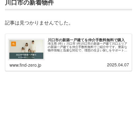
川口市の新着物件
記事は見つかりませんでした。
川口市の新築一戸建てを仲介手数料無料で購入
埼玉県 (件) > 川口市 (件)川口市の新築一戸建て川口エリア
の新築一戸建てを仲介手数料無料でご紹介中です。豊富な
物件情報と迅速な対応で、理想の住まい探しをサポートし
ます。現在、川口エリア 件 の新築物件情報を掲載中・埼
玉県川口市の新築一戸建て（仲介手数料無料）一覧ページ
を表示する。お問い合わせの多い人気エリアは、川口市
2025.04.07
芝、東川口、青木、安行、朝日、前川、領家などが上位と
www.find-zero.jp
なっています。川口市の住...