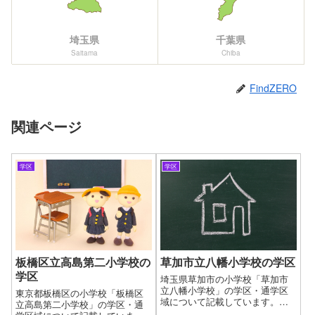
埼玉県
千葉県
Saitama
Chiba
FindZERO
関連ページ
学区
学区
板橋区立高島第二小学校の
草加市立八幡小学校の学区
学区
埼玉県草加市の小学校「草加市
立八幡小学校」の学区・通学区
東京都板橋区の小学校「板橋区
域について記載しています。新
立高島第二小学校」の学区・通
しい住まいを探す時に良くある