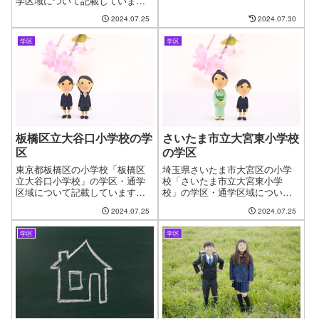
学区域について記載していま
問題として、お子様の通う学校
す。新しい住まいを探す時に良
2024.07.25
2024.07.30
の問題があります。やっと見つ
くある問題として、お子様の通
けたお気に入りの物件も学校が
う学校の問題があります。やっ
変わってしまうからと断念する
学区
学区
と見つけたお気に入りの物件も
ケースもございます。ファイン
学校が変わってしまうからと断
ドゼロではお客様が簡単に、学
念するケースがございます。フ
区・通学区域を指定して物件探
ァインドゼロではお客様が簡単
しができるようにページを作成
に、学区・通学区域を指定して
しました。
物件探しができるように学区に
ついてのページを作成していま
す。
板橋区立大谷口小学校の学
さいたま市立大宮東小学校
区
の学区
東京都板橋区の小学校「板橋区
埼玉県さいたま市大宮区の小学
立大谷口小学校」の学区・通学
校「さいたま市立大宮東小学
区域について記載しています。
校」の学区・通学区域について
新しい住まいを探す時に良くあ
記載しています。新しい住まい
2024.07.25
2024.07.25
る問題として、お子様の通う学
を探す時に良くある問題とし
校の問題があります。やっと見
て、お子様の通う学校の問題が
学区
学区
つけたお気に入りの物件も学校
あります。やっと見つけたお気
が変わってしまうからと断念す
に入りの物件も学校が変わって
るケースがございます。ファイ
しまうからと断念するケースも
ンドゼロではお客様が簡単に、
ございます。ファインドゼロで
学区・通学区域を指定して物件
はお客様が簡単に、学区・通学
探しができるように学区につい
区域を指定して物件探しができ
てのページを作成しています。
るようにページを作成しまし
た。