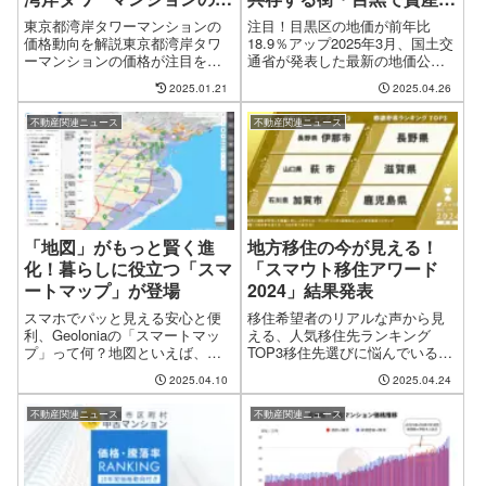
状
値を見極めよう
東京都湾岸タワーマンションの
注目！目黒区の地価が前年比
価格動向を解説東京都湾岸タワ
18.9％アップ2025年3月、国土交
ーマンションの価格が注目を集
通省が発表した最新の地価公示
めています。2024年6月、ついに
データによると、東京都目黒区
2025.01.21
2025.04.26
都心5区の成約坪単価を上回り、
青葉台エリアでは前年から
それ以降も高水準を維持してい
18.9％もの地価上昇が確認され
不動産関連ニュース
不動産関連ニュース
ます。この現象は、不動産市場
ました。 東京23区全体でも上昇
全体を見ても特異なものです。
傾向が続いていますが、その中
2024...
でも...
「地図」がもっと賢く進
地方移住の今が見える！
化！暮らしに役立つ「スマ
「スマウト移住アワード
ートマップ」が登場
2024」結果発表
スマホでパッと見える安心と便
移住希望者のリアルな声から見
利、Geoloniaの「スマートマッ
える、人気移住先ランキング
プ」って何？地図といえば、た
TOP3移住先選びに悩んでいる方
だの紙やアプリで場所を確認す
に朗報！2025年4月24日に発表さ
2025.04.10
2025.04.24
るもの──そんなイメージをくつ
れた「スマウト移住アワード
がえす新サービスが登場しまし
2024」では、全国1,105地域か
不動産関連ニュース
不動産関連ニュース
た！その名も「スマートマッ
ら、移住希望者に“本当に選ばれ
プ」。これは、位置情報スター
ている地域”が明らかになり...
トアップ...