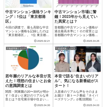
中古マンション価格ランキ
中古マンション市場に警
ング：1位は「東京都港
鐘！2023年から見えてい
区」
た異変とは？
今回の調査で、最も高額な中古
首都圏の中古マンション価格が
マンション価格を記録したのは
過去最高水準に！その背景とは
「東京都港区」。 1位 東京都港
首都圏の中古マンション価格
区：1億8,114万円！ 2024年12月
が、2025年1月、なんと1990年バ
2025.02.21
2025.04.25
には1億7,000万円台でしたが、
ブル期の水準を超えました。 東
今月はついに1億8千万円を突
日本不動産流通機構のデータに
不動産関連ニュース
不動産関連ニュース
破。圧倒的な価格を維持してい
よると、成約価格・新規登録価
ます。 2位 東京都...
格ともに未曾有の高騰を記録。
これ...
若年層のリアルな本音が見
本音で語る“住まいのリア
えた！理想の住まいとお金
ル”、気になる新番組がス
の意識調査とは
タート！
関西・関東圏の20〜30代が明か
入居者のリアルな声をそのまま
す！住まいと家計のリアルな本
お届け！新トーク番組『ネイバ
音とは？住宅展示場や住まいの
ーズテリング』が配信開始「実
紹介サービスを手がけるエー・
際の住み心地、気になりません
2025.04.30
2025.04.03
ビー・シー開発株式会社が、関
か？」引っ越し先を選ぶとき、