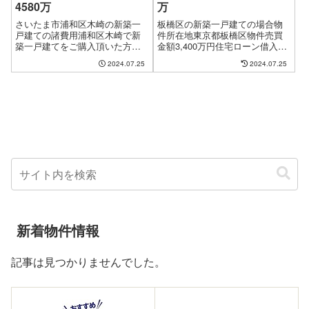
4580万
万
さいたま市浦和区木崎の新築一
板橋区の新築一戸建ての場合物
戸建ての諸費用浦和区木崎で新
件所在地東京都板橋区物件売買
築一戸建てをご購入頂いた方
金額3,400万円住宅ローン借入金
の、実際の諸費用金額をありの
額****万円決済・お引渡し日平成
2024.07.25
2024.07.25
まま公開しておりますが、諸条
26年9月諸経費合計金額626,431
件により金額が前後しますの
円（物件売買金額の1.84%）諸経
で、あくまでも目安としてご覧
費合計金額の内訳 銀行ローン関
下さい。物件所在地さいたま市
係の諸経費 保...
浦和区木崎物件価格（...
新着物件情報
記事は見つかりませんでした。