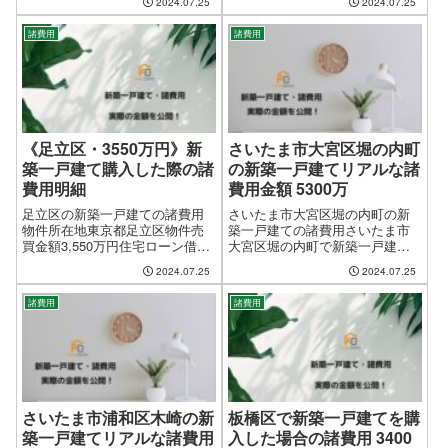
2024.07.25
2024.07.25
462,955円諸経費合計金額の内訳
済・お引渡し日平成26年7月諸経
銀行ローン関係の諸経費 保証保
費合計金額1,124,625円（物件売
険料＝0円 銀行ロー...
諸費用
諸費用
買金額の3.62%）諸経費合計金額
の内訳 銀行ロ...
《足立区・3550万円》新
さいたま市大宮区堀の内町
築一戸建て購入した際の諸
の新築一戸建てリアルな諸
費用明細
費用金額 5300万
足立区の新築一戸建ての諸費用
さいたま市大宮区堀の内町の新
物件所在地東京都足立区物件売
築一戸建ての諸費用さいたま市
買金額3,550万円住宅ローン借入
大宮区堀の内町で新築一戸建て
金額3,550万円決済・お引渡し日
をご購入頂いた方の、実際の諸
2024.07.25
2024.07.25
平成27年5月諸経費合計金額
費用金額をありのまま公開して
523,198円（物件売買金額の
おりますが、諸条件により金額
諸費用
諸費用
1.47%）諸経費合計金額の内訳
が前後しますので、あくまでも
銀行ローン関係の諸経費...
目安としてご覧下さい。物件所
在地さいたま市大...
さいたま市浦和区木崎の新
板橋区で新築一戸建てを購
築一戸建てリアルな諸費用
入した場合の諸費用 3400