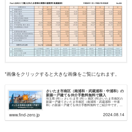
*画像をクリックすると大きな画像をご覧になれます。
さいたま市南区（南浦和・武蔵浦和・中浦和）の
新築一戸建てを仲介手数料無料で購入
埼玉県 (件) > さいたま市 (件) > 南区 (件)さいたま市南区の
新築一戸建てさいたま市南区（南浦和・武蔵浦和・中浦
和）の新築一戸建てを仲介手数料無料でご紹介中です。豊
富な物件情報と迅速な対応で、理想の住まい探しをサポー
トします。現在、さいたま市南区エリア 件 の新築物件情
2024.08.14
www.find-zero.jp
報を掲載中・さいたま市南区の新築一戸建て（仲介手数料
無料）一覧ページを表示する。お問い合わせの多い人気エ
リアは、南区文蔵...