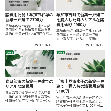
諸費用公開！草加市谷塚の
草加市吉町で新築一戸建て
新築一戸建て 2700万
を購入した時のリアルな諸
費用金額 2980万
草加市谷塚の新築一戸建ての諸
費用物件所在地埼玉県草加市谷
草加市吉町の新築一戸建ての諸
塚物件売買金額2,700万円住宅ロ
費用草加市吉町で新築一戸建て
ーン借入金額2,500万円決済・お
をご購入頂いた方の、実際の諸
引渡し日平成26年10月諸経費合
費用金額をありのまま公開して
2024.07.25
2024.07.25
計金額450,689円（物件売買金額
おりますが、諸条件により金額
の1.66%）諸経費合計金額の内訳
が前後しますので、あくまでも
銀行ローン関...
諸費用
諸費用
目安としてご覧下さい。物件所
在地草加市吉町物件価格（消費
税込み）2,98...
春日部市の新築一戸建ての
「富士見市水子の新築一戸
リアルな諸費用
建て」購入時の諸費用金額
3100万
春日部市の新築一戸建ての諸費
用物件所在地埼玉県春日部市物
富士見市水子の新築一戸建ての
件売買金額****万円住宅ローン借
諸費用物件所在地埼玉県富士見
入金額****万円決済・お引渡し日
市水子物件売買金額3,100万円住
平成26年7月諸経費合計金額
宅ローン借入金額3,100万円決