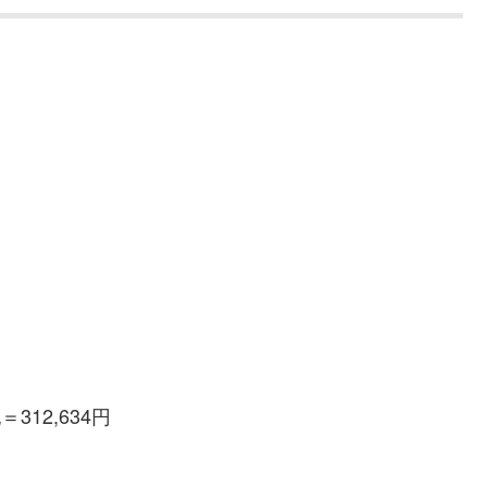
円
12,634円