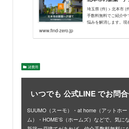
埼玉県 (件) > 北本
手数料無料でご紹介中
悩みを解消します。現
本市の新築一戸建て（
www.find-zero.jp
件北本市で新築一戸建
トなどで、気になる新築物
諸費用
いつでも 公式LINE でお
SUUMO（スーモ）・at home（アットホー
ム）・HOME’S（ホームズ）などで、気に
新築一戸建てがあれば、仲介手数料無料に