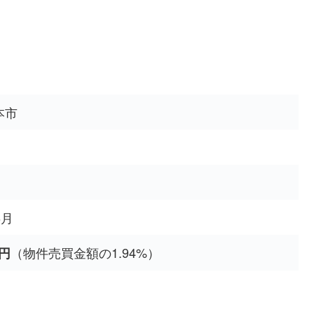
本市
6月
（物件売買金額の1.94%）
1円