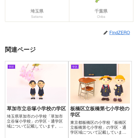
埼玉県
千葉県
Saitama
Chiba
FindZERO
関連ページ
学区
学区
草加市立谷塚小学校の学区
板橋区立板橋第七小学校の
学区
埼玉県草加市の小学校「草加市
立谷塚小学校」の学区・通学区
東京都板橋区の小学校「板橋区
域について記載しています。新
立板橋第七小学校」の学区・通
しい住まいを探す時に良くある
学区域について記載していま
問題として、お子様の通う学校
す。新しい住まいを探す時に良