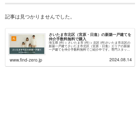
記事は見つかりませんでした。
さいたま市北区（宮原・日進）の新築一戸建てを
仲介手数料無料で購入
埼玉県 (件) > さいたま市 (件) > 北区 (件)さいたま市北区の
新築一戸建てさいたま市北区（宮原・日進）エリアの新築
一戸建てを仲介手数料無料でご紹介中です。専門スタッフ
が親身にサポート、新築物件探しのお悩みを解消します。
現在、さいたま市北区エリア 件 の新築戸建て情報を掲載
2024.08.14
www.find-zero.jp
中・さいたま市北区の新築一戸建て（仲介手数料無料）一
覧ページを表示する。お問い合わせの多い人気エリアは、
さいたま市北区...