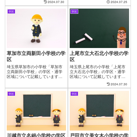
2024.07.30
2024.07.25
の問題があります。やっと見つ
くある問題として、お子様の通
けたお気に入りの物件も学校が
う学校の問題があります。やっ
変わってしまうからと断念する
学区
学区
と見つけたお気に入りの物件も
ケースもございます。ファイン
学校が変わってしまうからと断
ドゼロではお客様が簡単に、学
念するケースがございます。フ
区・通学区域を指定して物件探
ァインドゼロではお客様が簡単
しができるようにページを作成
に、学区・通学区域を指定して
しました。
物件探しができるように学区に
ついてのページを作成していま
す。
草加市立両新田小学校の学
上尾市立大石北小学校の学
区
区
埼玉県草加市の小学校「草加市
埼玉県上尾市の小学校「上尾市
立両新田小学校」の学区・通学
立大石北小学校」の学区・通学
区域について記載しています。
区域について記載しています。
新しい住まいを探す時に良くあ
新しい住まいを探す時に良くあ
2024.07.30
る問題として、お子様の通う学
る問題として、お子様の通う学
校の問題があります。やっと見
校の問題があります。やっと見
学区
学区
つけたお気に入りの物件も学校
つけたお気に入りの物件も学校
が変わってしまうからと断念す
が変わってしまうからと断念す
るケースもございます。ファイ
るケースもございます。ファイ
ンドゼロではお客様が簡単に、
ンドゼロではお客様が簡単に、
学区・通学区域を指定して物件
学区・通学区域を指定して物件
探しができるようにページを作
探しができるようにページを作
成しました。
成しました。
川越市立名細小学校の学区
戸田市立美女木小学校の学